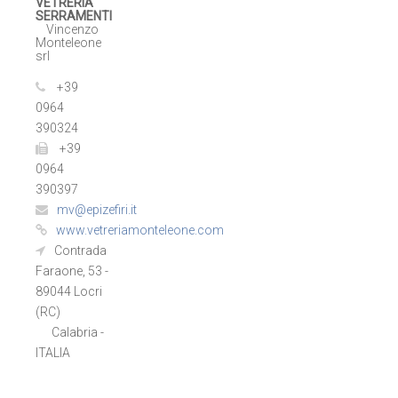
VETRERIA
SERRAMENTI
Vincenzo
Monteleone
srl
+39
0964
390324
+39
0964
390397
mv@epizefiri.it
www.vetreriamonteleone.com
Contrada
Faraone, 53 -
89044 Locri
(RC)
Calabria -
ITALIA