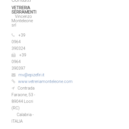
VETRERIA
SERRAMENTI
Vincenzo
Monteleone
srl
+39
0964
390324
+39
0964
390397
mv@epizefiri.it
www.vetreriamonteleone.com
Contrada
Faraone, 53 -
89044 Locri
(RC)
Calabria -
ITALIA