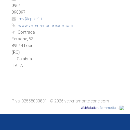
0964
390397
mv@epizefiri.it
www.vetreriamonteleone.com
Contrada
Faraone, 53 -
89044 Locri
(RC)
Calabria -
ITALIA
P.Iva: 02558030801 - © 2026 vetreriamonteleone.com
WebSolution:
formmedia.it