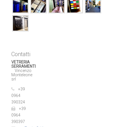
Contatti
VETRERIA
SERRAMENTI
Vincenzo
Monteleone
srl
+39
0964
390324
+39
0964
390397