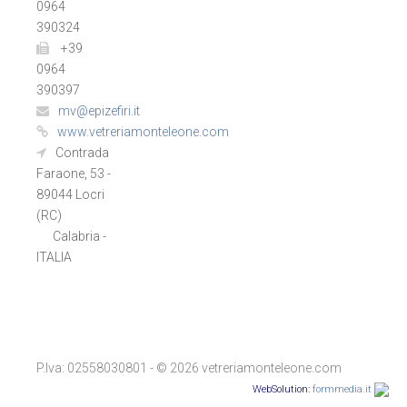
0964
390324
+39
0964
390397
mv@epizefiri.it
www.vetreriamonteleone.com
Contrada
Faraone, 53 -
89044 Locri
(RC)
Calabria -
ITALIA
P.Iva: 02558030801 - © 2026 vetreriamonteleone.com
WebSolution:
formmedia.it