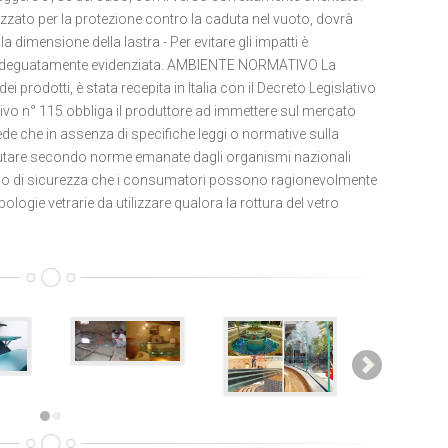
ato per la protezione contro la caduta nel vuoto, dovrà
a dimensione della lastra - Per evitare gli impatti è
ia adeguatamente evidenziata. AMBIENTE NORMATIVO La
i prodotti, è stata recepita in Italia con il Decreto Legislativo
tivo n° 115 obbliga il produttore ad immettere sul mercato
ede che in assenza di specifiche leggi o normative sulla
alutare secondo norme emanate dagli organismi nazionali
nimo di sicurezza che i consumatori possono ragionevolmente
ologie vetrarie da utilizzare qualora la rottura del vetro