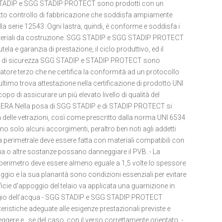
STADIP e SGG STADIP PROTECT sono prodotti con un
to controllo di fabbricazione che soddisfa ampiamente
la serie 12543. Ogni lastra, quindi, è conforme e soddisfa i
 materiali da costruzione. SGG STADIP e SGG STADIP PROTECT
e garanzia di prestazione, il ciclo produttivo, ed il
icati di sicurezza SGG STADIP e STADIP PROTECT sono
ficatore terzo che ne certifica la conformità ad un protocollo
ultimo trova attestazione nella certificazione di prodotto UNI
opo di assicurare un più elevato livello di qualità del
ERA Nella posa di SGG STADIP e di STADIP PROTECT si
 delle vetrazioni, così come prescritto dalla norma UNI 6534
o solo alcuni accorgimenti, peraltro ben noti agli addetti
a perimetrale deve essere fatta con materiali compatibili con
qua o altre sostanze possano danneggiare il PVB. - La
l perimetro deve essere almeno eguale a 1,5 volte lo spessore
ppoggio e la sua planarità sono condizioni essenziali per evitare
perficie d'appoggio del telaio va applicata una guarnizione in
enaggio dell'acqua - SGG STADIP e SGG STADIP PROTECT
teristiche adeguate alle esigenze prestazionali previste e
ggere e , se del caso, con il verso correttamente orientato. -