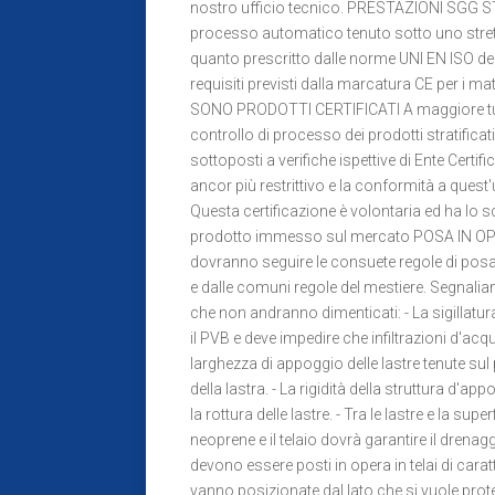
nostro ufficio tecnico. PRESTAZIONI SGG 
processo automatico tenuto sotto uno stret
quanto prescritto dalle norme UNI EN ISO del
requisiti previsti dalla marcatura CE per i
SONO PRODOTTI CERTIFICATI A maggiore tutela 
controllo di processo dei prodotti stratif
sottoposti a verifiche ispettive di Ente Certi
ancor più restrittivo e la conformità a quest'
Questa certificazione è volontaria ed ha lo sc
prodotto immesso sul mercato POSA IN OP
dovranno seguire le consuete regole di posa
e dalle comuni regole del mestiere. Segnaliam
che non andranno dimenticati: - La sigillatur
il PVB e deve impedire che infiltrazioni d'ac
larghezza di appoggio delle lastre tenute su
della lastra. - La rigidità della struttura d'a
la rottura delle lastre. - Tra le lastre e la su
neoprene e il telaio dovrà garantire il dr
devono essere posti in opera in telai di carat
vanno posizionate dal lato che si vuole prote