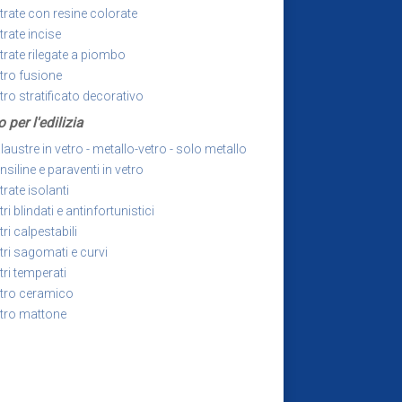
trate con resine colorate
trate incise
trate rilegate a piombo
tro fusione
tro stratificato decorativo
o per l'edilizia
laustre in vetro - metallo-vetro - solo metallo
nsiline e paraventi in vetro
trate isolanti
tri blindati e antinfortunistici
tri calpestabili
tri sagomati e curvi
tri temperati
tro ceramico
tro mattone