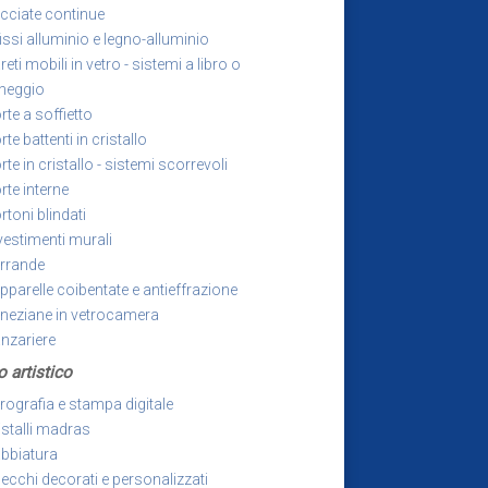
cciate continue
fissi alluminio e legno-alluminio
reti mobili in vetro - sistemi a libro o
heggio
rte a soffietto
rte battenti in cristallo
rte in cristallo - sistemi scorrevoli
rte interne
rtoni blindati
vestimenti murali
rrande
pparelle coibentate e antieffrazione
neziane in vetrocamera
nzariere
o artistico
rografia e stampa digitale
istalli madras
bbiatura
ecchi decorati e personalizzati