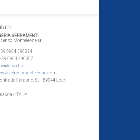
tatti
RERIA SERRAMENTI
enzo Monteleone srl
39 0964 390324
+39 0964 390397
v@epizefiri.it
ww.vetreriamonteleone.com
ontrada Faraone, 53 - 89044 Locri
bria - ITALIA