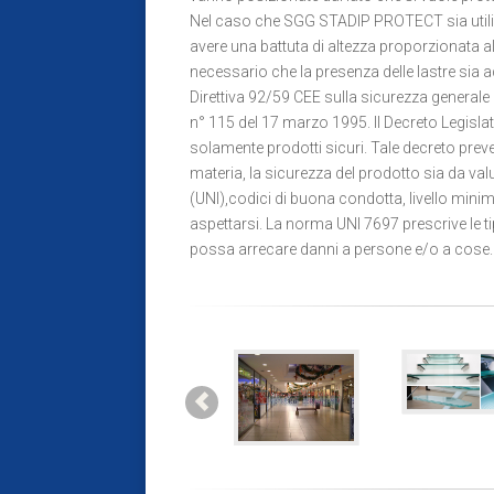
Nel caso che SGG STADIP PROTECT sia utilizz
avere una battuta di altezza proporzionata all
necessario che la presenza delle lastre s
Direttiva 92/59 CEE sulla sicurezza generale de
n° 115 del 17 marzo 1995. Il Decreto Legisla
solamente prodotti sicuri. Tale decreto prev
materia, la sicurezza del prodotto sia da v
(UNI),codici di buona condotta, livello mi
aspettarsi. La norma UNI 7697 prescrive le tip
possa arrecare danni a persone e/o a cose.