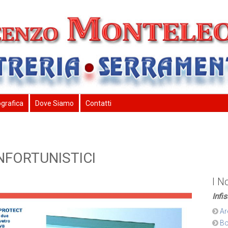
ografica
Dove Siamo
Contatti
INFORTUNISTICI
I N
Infi
Ar
Bo