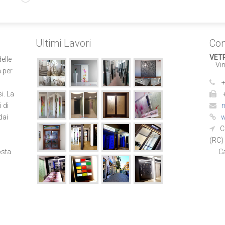
Ultimi Lavori
Con
VET
elle
Vinc
 per
+
i. La
i di
m
dai
w
C
(RC)
osta
Cala