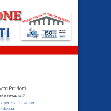
ostri Prodotti
ssi e serramenti
ea ponzio - showroom
x doccia