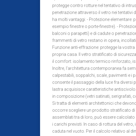
protegge contro rotture nel tentativo di intr
penetrazione attraverso il vetro nei tentativi 
ha molti vantaggi: - Protezione elementare: pr
esempio finestre o porte-finestre). - Protezio
balconi o parapetti) e di cadute o penetrazione 
frammenti di vetro restano in opera, incollati a
Funzione anti-effrazione: protegge la vostra cas
propria casa. Il vetro stratificato di sicure
il comfort: isolamento termico rinforzato,
Inoltre, l'architettura contemporanea fa semp
calpestabili, soppalchi, scale, pavimenti e i pa
consente il passaggio della luce fra diversi p
lastra acquisisce caratteristiche antiscivolo. 
in composizione (vetri satinati, serigrafati, co
Si tratta di elementi architettonici che devono
occorre scegliere un prodotto stratificato di
assemblati tra di loro, può essere calcolato
i carichi previsti. In caso di rottura del vetro,
caduta nel vuoto. Per il calcolo relativo al d