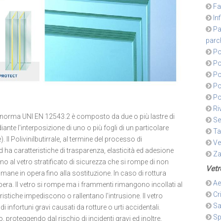
Fa
In
Pa
parc
Po
Po
Po
Po
Po
Ri
alla norma UNI EN 12543.2 è composto da due o più lastre di
Se
diante l'interposizione di uno o più fogli di un particolare
Ta
). Il Polivinilbutirrale, al termine del processo di
Ve
 ha caratteristiche di trasparenza, elasticità ed adesione
Za
o al vetro stratificato di sicurezza che si rompe di non
Vetr
rimane in opera fino alla sostituzione. In caso di rottura
Ae
n opera. Il vetro si rompe ma i frammenti rimangono incollati al
Cr
teristiche impediscono o rallentano l'intrusione. Il vetro
Sa
di infortuni gravi causati da rotture o urti accidentali.
Sp
 proteggendo dal rischio di incidenti gravi ed inoltre,