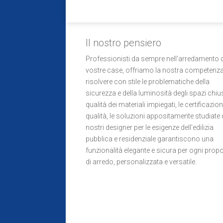
Il nostro pensiero
Professionisti da sempre nell'arredamento d
vostre case, offriamo la nostra competenza
risolvere con stile le problematiche della
sicurezza e della luminosità degli spazi chius
qualità dei materiali impiegati, le certificazion
qualità, le soluzioni appositamente studiate 
nostri designer per le esigenze dell'edilizia
pubblica e residenziale garantiscono una
funzionalità elegante e sicura per ogni prop
di arredo, personalizzata e versatile.