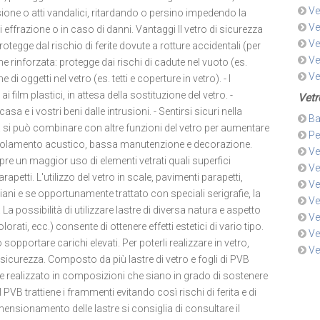
Ve
usione o atti vandalici, ritardando o persino impedendo la
Ve
di effrazione o in caso di danni. Vantaggi Il vetro di sicurezza
Ve
otegge dal rischio di ferite dovute a rotture accidentali (per
Ve
ne rinforzata: protegge dai rischi di cadute nel vuoto (es.
Ve
di oggetti nel vetro (es. tetti e coperture in vetro). - I
i film plastici, in attesa della sostituzione del vetro. -
Vetr
a e i vostri beni dalle intrusioni. - Sentirsi sicuri nella
Ba
zza si può combinare con altre funzioni del vetro per aumentare
Pe
 isolamento acustico, bassa manutenzione e decorazione.
Ve
re un maggior uso di elementi vetrati quali superfici
Ve
rapetti. L'utilizzo del vetro in scale, pavimenti parapetti,
Ve
iani e se opportunamente trattato con speciali serigrafie, la
Ve
La possibilità di utilizzare lastre di diversa natura e aspetto
Ve
lorati, ecc.) consente di ottenere effetti estetici di vario tipo.
Ve
 sopportare carichi elevati. Per poterli realizzare in vetro,
Ve
 sicurezza. Composto da più lastre di vetro e fogli di PVB
 e realizzato in composizioni che siano in grado di sostenere
 il PVB trattiene i frammenti evitando così rischi di ferita e di
imensionamento delle lastre si consiglia di consultare il