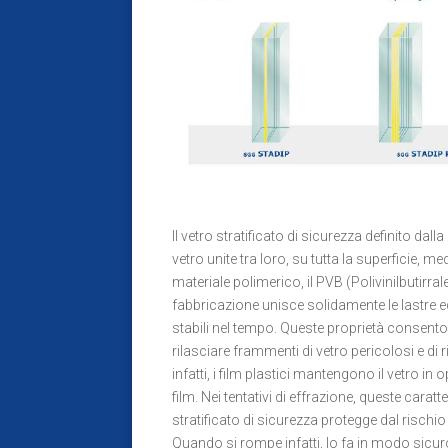
Il vetro stratificato di sicurezza definito d
vetro unite tra loro, su tutta la superficie, me
materiale polimerico, il PVB (Polivinilbutirrale
fabbricazione unisce solidamente le lastre ed
stabili nel tempo. Queste proprietà consenton
rilasciare frammenti di vetro pericolosi e di 
infatti, i film plastici mantengono il vetro i
film. Nei tentativi di effrazione, queste carat
stratificato di sicurezza protegge dal rischio 
Quando si rompe infatti, lo fa in modo sicuro,