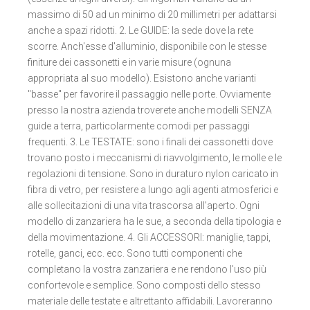
massimo di 50 ad un minimo di 20 millimetri per adattarsi
anche a spazi ridotti. 2. Le GUIDE: la sede dove la rete
scorre. Anch'esse d'alluminio, disponibile con le stesse
finiture dei cassonetti e in varie misure (ognuna
appropriata al suo modello). Esistono anche varianti
"basse" per favorire il passaggio nelle porte. Ovviamente
presso la nostra azienda troverete anche modelli SENZA
guide a terra, particolarmente comodi per passaggi
frequenti. 3. Le TESTATE: sono i finali dei cassonetti dove
trovano posto i meccanismi di riavvolgimento, le molle e le
regolazioni di tensione. Sono in duraturo nylon caricato in
fibra di vetro, per resistere a lungo agli agenti atmosferici e
alle sollecitazioni di una vita trascorsa all'aperto. Ogni
modello di zanzariera ha le sue, a seconda della tipologia e
della movimentazione. 4. Gli ACCESSORI: maniglie, tappi,
rotelle, ganci, ecc. ecc. Sono tutti componenti che
completano la vostra zanzariera e ne rendono l'uso più
confortevole e semplice. Sono composti dello stesso
materiale delle testate e altrettanto affidabili. Lavoreranno