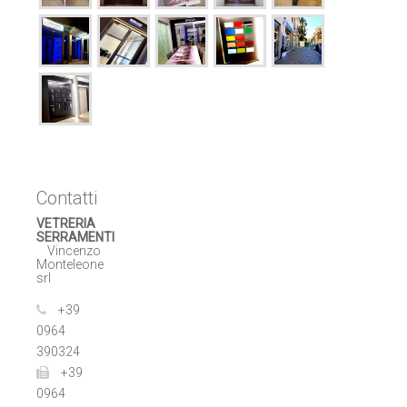
Contatti
VETRERIA
SERRAMENTI
Vincenzo
Monteleone
srl
+39
0964
390324
+39
0964