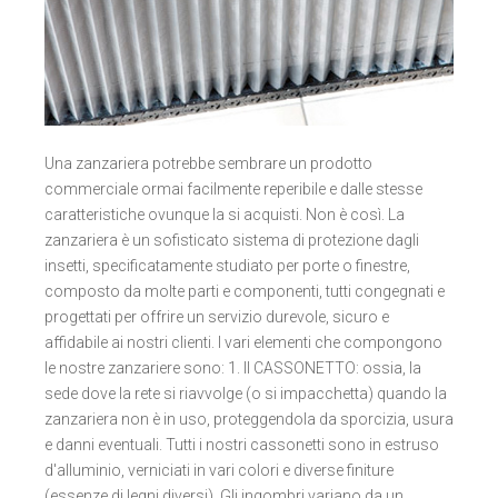
Una zanzariera potrebbe sembrare un prodotto
commerciale ormai facilmente reperibile e dalle stesse
caratteristiche ovunque la si acquisti. Non è così. La
zanzariera è un sofisticato sistema di protezione dagli
insetti, specificatamente studiato per porte o finestre,
composto da molte parti e componenti, tutti congegnati e
progettati per offrire un servizio durevole, sicuro e
affidabile ai nostri clienti. I vari elementi che compongono
le nostre zanzariere sono: 1. Il CASSONETTO: ossia, la
sede dove la rete si riavvolge (o si impacchetta) quando la
zanzariera non è in uso, proteggendola da sporcizia, usura
e danni eventuali. Tutti i nostri cassonetti sono in estruso
d'alluminio, verniciati in vari colori e diverse finiture
(essenze di legni diversi). Gli ingombri variano da un