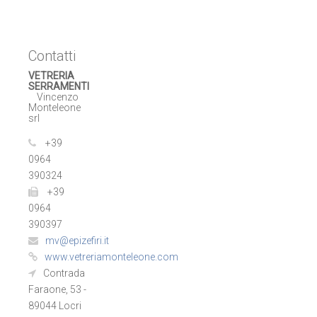
Contatti
VETRERIA
SERRAMENTI
Vincenzo
Monteleone
srl
+39
0964
390324
+39
0964
390397
mv@epizefiri.it
www.vetreriamonteleone.com
Contrada
Faraone, 53 -
89044 Locri