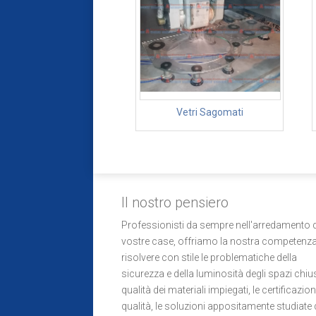
Vetri Sagomati
Il nostro pensiero
Professionisti da sempre nell'arredamento d
vostre case, offriamo la nostra competenza
risolvere con stile le problematiche della
sicurezza e della luminosità degli spazi chius
qualità dei materiali impiegati, le certificazion
qualità, le soluzioni appositamente studiate 