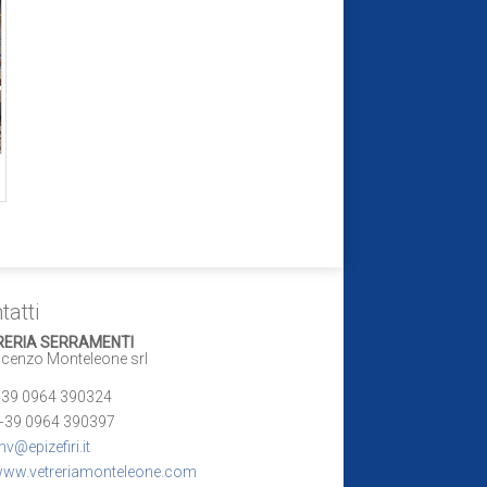
tatti
RERIA SERRAMENTI
enzo Monteleone srl
39 0964 390324
+39 0964 390397
v@epizefiri.it
ww.vetreriamonteleone.com