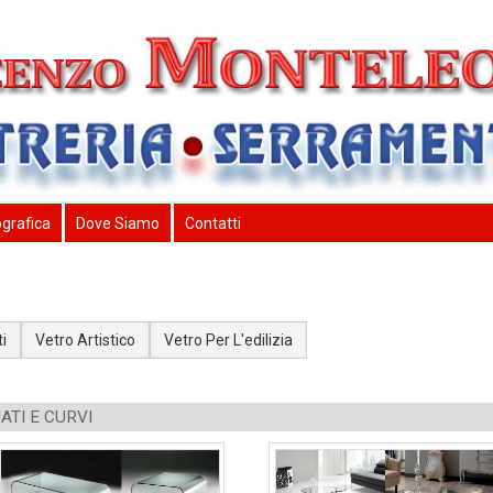
ografica
Dove Siamo
Contatti
a
i
Vetro Artistico
Vetro Per L'edilizia
ATI E CURVI