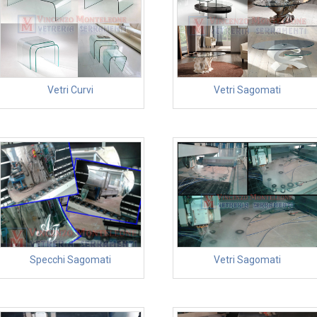
Vetri Curvi
Vetri Sagomati
Specchi Sagomati
Vetri Sagomati