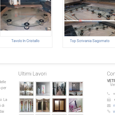
Tavolo In Cristallo
Top Scrivania Sagomato
Ultimi Lavori
Con
VET
elle
Vinc
 per
+
i. La
i di
m
dai
w