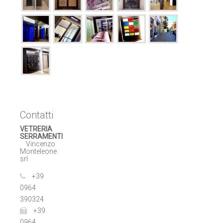
Contatti
VETRERIA
SERRAMENTI
Vincenzo
Monteleone
srl
+39
0964
390324
+39
0964