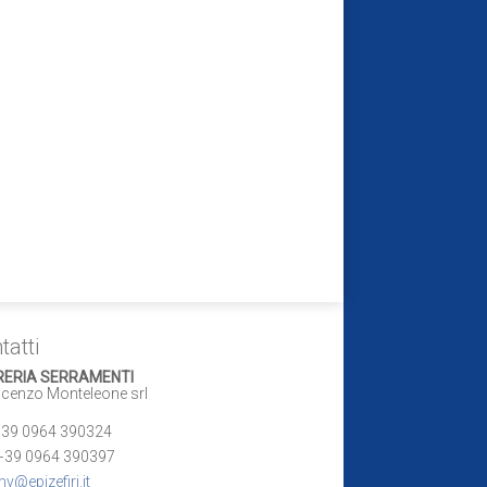
tatti
RERIA SERRAMENTI
enzo Monteleone srl
39 0964 390324
+39 0964 390397
v@epizefiri.it