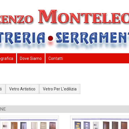
ografica
Dove Siamo
Contatti
a
i
Vetro Artistico
Vetro Per L'edilizia
RNE