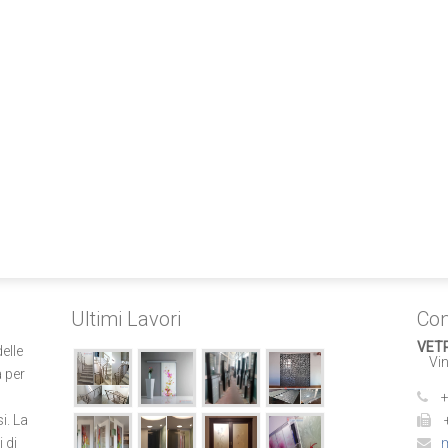
Ultimi Lavori
Con
VET
elle
Vinc
 per
+
i. La
i di
m