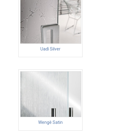
Uadì Silver
Wengè Satin