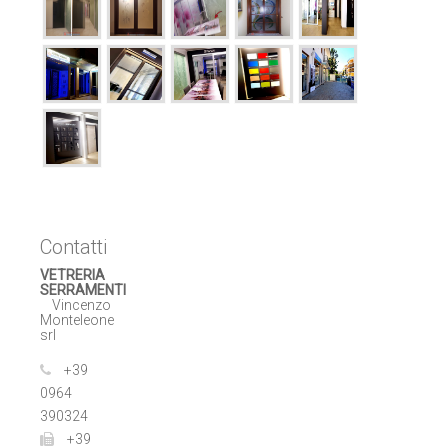
Contatti
VETRERIA
SERRAMENTI
Vincenzo
Monteleone
srl
+39
0964
390324
+39