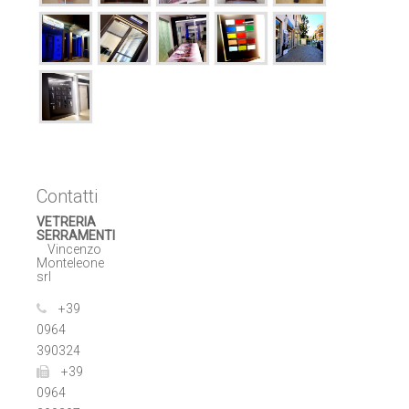
Contatti
VETRERIA
SERRAMENTI
Vincenzo
Monteleone
srl
+39
0964
390324
+39
0964