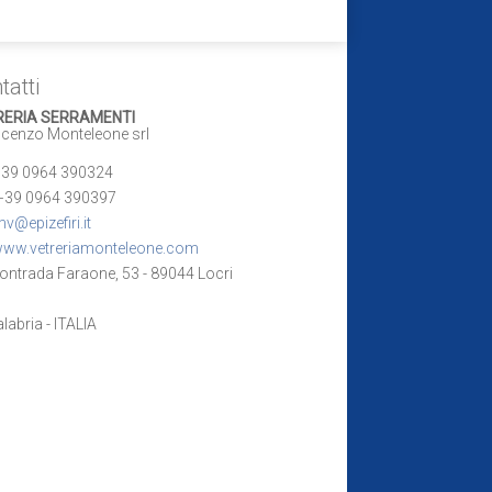
tatti
RERIA SERRAMENTI
enzo Monteleone srl
39 0964 390324
+39 0964 390397
v@epizefiri.it
ww.vetreriamonteleone.com
ontrada Faraone, 53 - 89044 Locri
bria - ITALIA