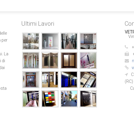
Ultimi Lavori
Con
VET
elle
Vinc
 per
+
i. La
i di
m
dai
w
C
(RC)
osta
Cala