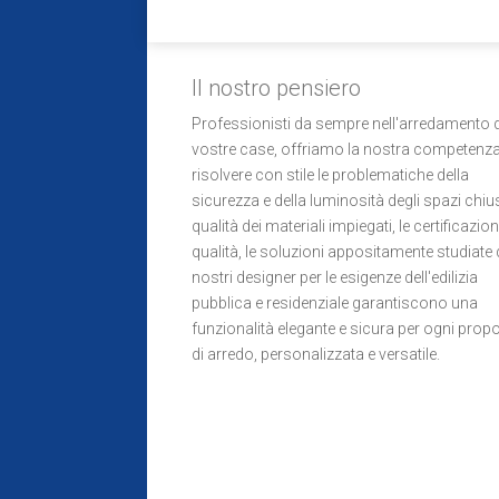
Il nostro pensiero
Professionisti da sempre nell'arredamento d
vostre case, offriamo la nostra competenza
risolvere con stile le problematiche della
sicurezza e della luminosità degli spazi chius
qualità dei materiali impiegati, le certificazion
qualità, le soluzioni appositamente studiate 
nostri designer per le esigenze dell'edilizia
pubblica e residenziale garantiscono una
funzionalità elegante e sicura per ogni prop
di arredo, personalizzata e versatile.