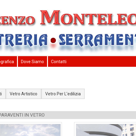
ografica
Dove Siamo
Contatti
a
i
Vetro Artistico
Vetro Per L'edilizia
 PARAVENTI IN VETRO