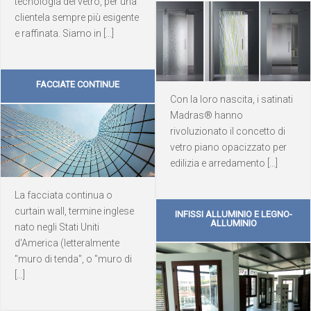
tecnologia del vetro, per una
clientela sempre più esigente
e raffinata. Siamo in [...]
FACCIATE CONTINUE
Con la loro nascita, i satinati
Madras® hanno
rivoluzionato il concetto di
vetro piano opacizzato per
edilizia e arredamento [...]
La facciata continua o
curtain wall, termine inglese
INFISSI ALLUMINIO E LEGNO-
ALLUMINIO
nato negli Stati Uniti
d'America (letteralmente
"muro di tenda", o "muro di
[...]