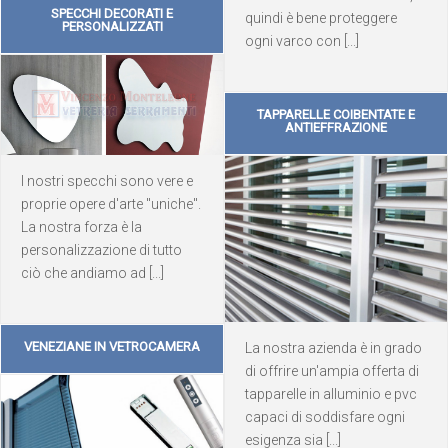
SPECCHI DECORATI E
quindi è bene proteggere
PERSONALIZZATI
ogni varco con [...]
TAPPARELLE COIBENTATE E
ANTIEFFRAZIONE
I nostri specchi sono vere e
proprie opere d'arte "uniche".
La nostra forza è la
personalizzazione di tutto
ciò che andiamo ad [...]
VENEZIANE IN VETROCAMERA
La nostra azienda è in grado
di offrire un'ampia offerta di
tapparelle in alluminio e pvc
capaci di soddisfare ogni
esigenza sia [...]