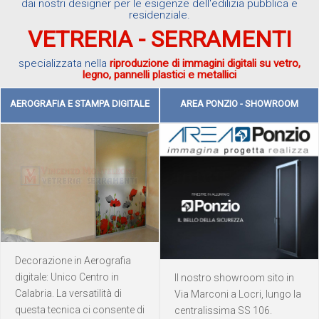
dai nostri designer per le esigenze dell'edilizia pubblica e
residenziale.
VETRERIA - SERRAMENTI
specializzata nella
riproduzione di immagini digitali su vetro,
legno, pannelli plastici e metallici
AEROGRAFIA E STAMPA DIGITALE
AREA PONZIO - SHOWROOM
Decorazione in Aerografia
digitale: Unico Centro in
Il nostro showroom sito in
Calabria. La versatilità di
Via Marconi a Locri, lungo la
questa tecnica ci consente di
centralissima SS 106.