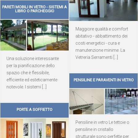
PARETI MOBILI IN VETRO - SISTEMI A
LIBRO O PARCHEGGIO
Maggiore qualità e comfort
abitativo - abbattimento dei
costi energetici - cura e
manutenzione minime. La
Vetreria Serramenti [...]
Una soluzione interessante
per la pianificazione dello
spazio che è flessibile,
efficiente ed esteticamente
PENSILINE E PARAVENTI IN VETRO
notevole. I sistemi [...]
PORTE A SOFFIETTO
Pensiline in vetro Le tettoie o
pensiline in cristallo
strutturale sono perfette per