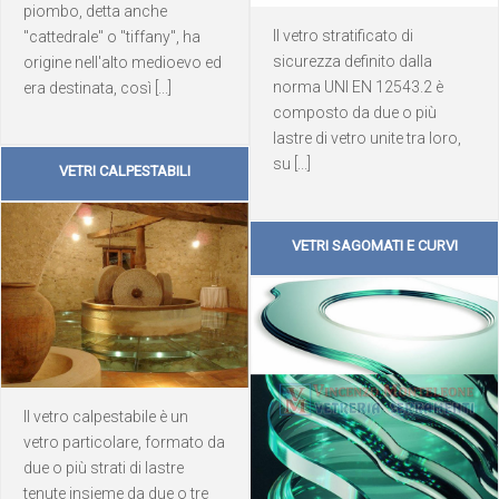
piombo, detta anche
Il vetro stratificato di
"cattedrale" o "tiffany", ha
sicurezza definito dalla
origine nell'alto medioevo ed
norma UNI EN 12543.2 è
era destinata, così [...]
composto da due o più
lastre di vetro unite tra loro,
su [...]
VETRI CALPESTABILI
VETRI SAGOMATI E CURVI
Il vetro calpestabile è un
vetro particolare, formato da
due o più strati di lastre
tenute insieme da due o tre